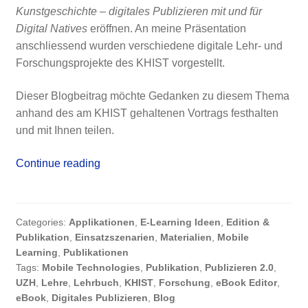
Kunstgeschichte – digitales Publizieren mit und für
Digital Natives
eröffnen. An meine Präsentation
anschliessend wurden verschiedene digitale Lehr- und
Forschungsprojekte des KHIST vorgestellt.
Dieser Blogbeitrag möchte Gedanken zu diesem Thema
anhand des am KHIST gehaltenen Vortrags festhalten
und mit Ihnen teilen.
E-
Continue reading
Books
für
digitale
Categories:
Applikationen
,
E-Learning Ideen
,
Edition &
Kunstgeschichte
Publikation
,
Einsatzszenarien
,
Materialien
,
Mobile
–
Learning
,
Publikationen
Digitales
Tags:
Mobile Technologies
,
Publikation
,
Publizieren 2.0
,
Publizieren
UZH
,
Lehre
,
Lehrbuch
,
KHIST
,
Forschung
,
eBook Editor
,
eBook
,
Digitales Publizieren
,
Blog
mit