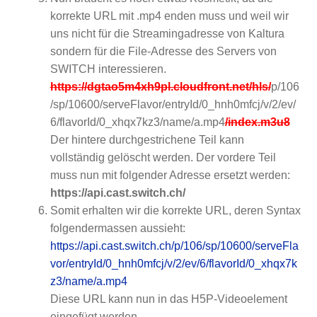
korrekte URL mit .mp4 enden muss und weil wir
uns nicht für die Streamingadresse von Kaltura
sondern für die File-Adresse des Servers von
SWITCH interessieren.
https://dgtao5m4xh9pl.cloudfront.net/hls/
p/106
/sp/10600/serveFlavor/entryId/0_hnh0mfcj/v/2/ev/
6/flavorId/0_xhqx7kz3/name/a.mp4
/index.m3u8
Der hintere durchgestrichene Teil kann
vollständig gelöscht werden. Der vordere Teil
muss nun mit folgender Adresse ersetzt werden:
https://api.cast.switch.ch/
Somit erhalten wir die korrekte URL, deren Syntax
folgendermassen aussieht:
https://api.cast.switch.ch/p/106/sp/10600/serveFla
vor/entryId/0_hnh0mfcj/v/2/ev/6/flavorId/0_xhqx7k
z3/name/a.mp4
Diese URL kann nun in das H5P-Videoelement
eingefügt werden.