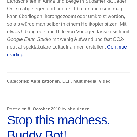
Landschaften in Afrika und Berge in Südamerika. Jeder
Ort, so abgelegen und unerreichbar er auch sein mag,
kann überflogen, herangezoomt oder umkreist werden,
so als würde man selber in einem Helikopter sitzen. Mit
etwas Übung oder mit Hilfe von Vorlagen lassen sich mit
Google Earth Studio
mit wenig Aufwand und fast CO2-
neutral spektakuläre Luftaufnahmen erstellen.
Continue
Über
reading
antike
Stätte
fliegen
Categories:
Applikationen
,
DLF
,
Multimedia
,
Video
mit
Google
Earth
Studio
Posted on
8. October 2019
by
aholdener
Stop this madness,
Buddy Bot!