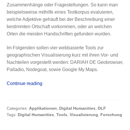
Zusammenhänge oder Fragestellungen. So kann man
beispielsweise mithilfe eines Textkorpus evaluieren,
welche Adjektive gehäuft bei der Beschreibung einer
bestimmten Ortschaft vorkommen, oder an welchen
Orten die meisten Handschriften gefunden wurden.
Im Folgenden sollen vier webbasierte Tools zur
geographischen Visualisierung kurz mit ihren Vor- und
Nachteilen vorgestellt werden: DARIAH DE Geobrowser,
Palladio, Nodegoat, sowie Google My Maps.
Geobrowser
Continue reading
im
Vergleich
–
Categories:
Applikationen
,
Digital Humanities
,
DLF
vier
Tags:
Digital Humanities
,
Tools
,
Visualisierung
,
Forschung
webbasierte
Tools