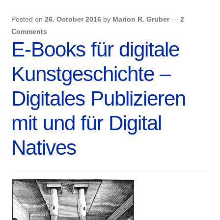
zur
Visualisierung
Posted on
26. October 2016
by
Marion R. Gruber
—
2
geographischer
Comments
E-Books für digitale
Informationen
Kunstgeschichte –
Digitales Publizieren
mit und für Digital
Natives