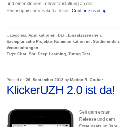
und einer kleinen Lehrveranstaltung an der
Stop
Philosophischen Fakultät testet.
Continue reading
this
madness,
Buddy
Categories:
Applikationen
,
DLF
,
Einsatzszenarien
,
Bot!
Exemplarische Projekte
,
Kommunikation mit Studierenden
,
Veranstaltungen
Tags:
Chat
,
Bot
,
Deep Learning
,
Turing Test
Posted on
26. September 2018
by
Marion R. Gruber
KlickerUZH 2.0 ist da!
Seit dem ersten
Release und dem
Ersteinsatz im Jahr