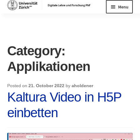
Skip
Skip
Menu
to
to
navigation
content
Home
Category:
Applikationen
Posted on
21. October 2022
by
aholdener
Kaltura Video in H5P
einbetten