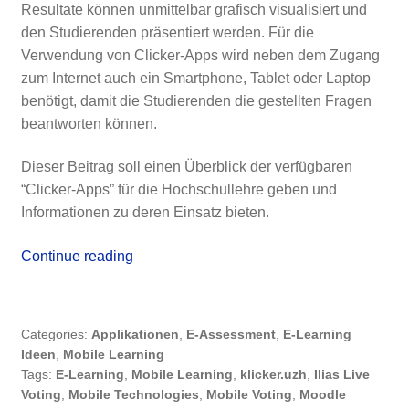
Resultate können unmittelbar grafisch visualisiert und
den Studierenden präsentiert werden. Für die
Verwendung von Clicker-Apps wird neben dem Zugang
zum Internet auch ein Smartphone, Tablet oder Laptop
benötigt, damit die Studierenden die gestellten Fragen
beantworten können.
Dieser Beitrag soll einen Überblick der verfügbaren
“Clicker-Apps” für die Hochschullehre geben und
Informationen zu deren Einsatz bieten.
Clicker-
Continue reading
Apps
–
Studierendenbeteiligung
Categories:
Applikationen
,
E-Assessment
,
E-Learning
in
Ideen
,
Mobile Learning
der
Tags:
E-Learning
,
Mobile Learning
,
klicker.uzh
,
Ilias Live
Hochschullehre
Voting
,
Mobile Technologies
,
Mobile Voting
,
Moodle