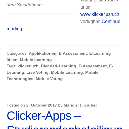
dem Smartphone
unter
www.klicker.uzh.ch
verfügbar.
Continue
KlickerUZH
reading
2.0
ist
da!
Categories:
Applikationen
,
E-Assessment
,
E-Learning
Ideen
,
Mobile Learning
Tags:
klicker.uzh
,
Blended-Learning
,
E-Assessment
,
E-
Learning
,
Live Voting
,
Mobile Learning
,
Mobile
Technologies
,
Mobile Voting
Posted on
2. October 2017
by
Marion R. Gruber
Clicker-Apps –