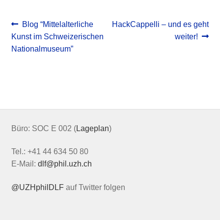
Post
Previous
Next
Blog “Mittelalterliche
HackCappelli – und es geht
post:
post:
Kunst im Schweizerischen
weiter!
navigation
Nationalmuseum”
Büro: SOC E 002 (
Lageplan
)
Tel.: +41 44 634 50 80
E-Mail:
dlf@phil.uzh.ch
@UZHphilDLF
auf Twitter folgen