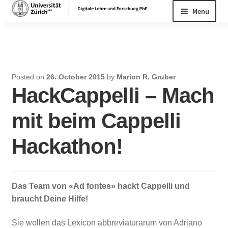
Skip
Skip
Menu
to
to
navigation
content
Home
Posted on
26. October 2015
by
Marion R. Gruber
HackCappelli – Mach
mit beim Cappelli
Hackathon!
Das Team von «Ad fontes» hackt Cappelli und
braucht Deine Hilfe!
Sie wollen das Lexicon abbreviaturarum von Adriano