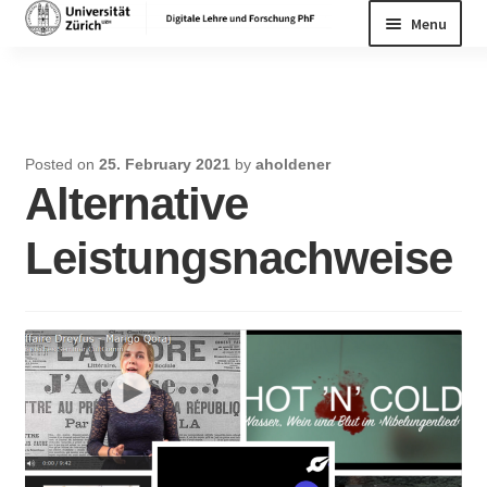
Skip
Skip
Menu
to
to
navigation
content
Home
Posted on
25. February 2021
by
aholdener
Alternative
Leistungsnachweise