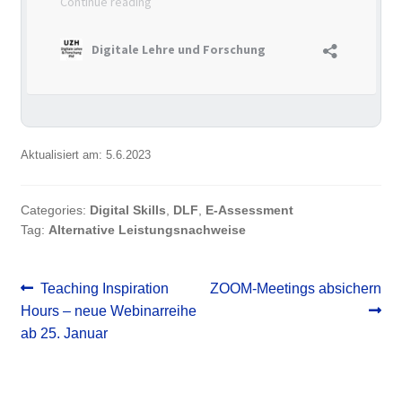
Aktualisiert am: 5.6.2023
Categories:
Digital Skills
,
DLF
,
E-Assessment
Tag:
Alternative Leistungsnachweise
Post
Previous
Next
Teaching Inspiration
ZOOM-Meetings absichern
post:
post:
Hours – neue Webinarreihe
navigation
ab 25. Januar